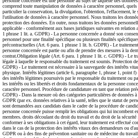
personne concernée est une personne au sujet de laquelle des données à
comprend toute manipulation de données à caractère personnel, quels q
particulier la conservation, la divulgation, l'obtention, l'effacement, le
l'utilisation de données à caractère personnel. Nous traitons les donné
protection des données. En outre, nous traitons les données personne
applicable - conformément aux bases juridiques suivantes en relation av
1 phrase 1 lit. a. GDPR) - La personne concernée a donné son consent
personnel pour une finalité spécifique ou plusieurs finalités spécifiqu
précontractuelles (Art. 6 para. 1 phrase 1 lit. b. GDPR) - Le traitement
personne concernée est partie ou afin de prendre des mesures à la de
contrat.Obligation légale (Art. 6 para. 1 phrase 1 lit. c. GDPR) - Le tr
légale à laquelle le responsable du traitement est soumis. Protection des 
GDPR) - Le traitement est nécessaire à la sauvegarde des intérêts vit
physique. Intérêts légitimes (article 6, paragraphe 1, phrase 1, point 
des intérêts légitimes poursuivis par le responsable du traitement ou pa
les intérêts ou les libertés et droits fondamentaux de la personne con
caractère personnel. Procédure de candidature en tant que relation préco
GDPR) - Dans la mesure où des catégories particulières de données à c
GDPR (par ex. données relatives à la santé, telles que le statut de pe
sont demandées aux candidats dans le cadre de la procédure de candida
personne concernée puisse remplir les obligations qui lui incombent en 
membres. droits découlant du droit du travail et du droit de la sécurité 
conformer à ses obligations à cet égard, leur traitement est effectué 
dans le cas de la protection des intérêts vitaux des demandeurs ou d'autr
GDPR ou à des fins de prévention sanitaire ou de médecine du travail, 