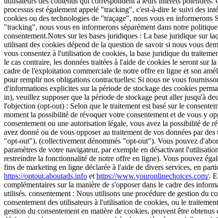
utilisateurs des contenus qui correspondent à leurs intérêts potentiels
processus est également appelé "tracking", c'est-à-dire le suivi des intér
cookies ou des technologies de "traçage", nous vous en informerons S
"tracking", nous vous en informerons séparément dans notre politique 
consentement.Notes sur les bases juridiques : La base juridique sur la
utilisant des cookies dépend de la question de savoir si nous vous dem
vous consentez à l'utilisation de cookies, la base juridique du traite
le cas contraire, les données traitées à l'aide de cookies le seront sur l
cadre de l'exploitation commerciale de notre offre en ligne et son amélio
pour remplir nos obligations contractuelles: Si nous ne vous fourniss
d'informations explicites sur la période de stockage des cookies perm
in), veuillez supposer que la période de stockage peut aller jusqu'à de
l'objection (opt-out) : Selon que le traitement est basé sur le consentem
moment la possibilité de révoquer votre consentement et de vous y opp
consentement ou une autorisation légale, vous avez la possibilité de
avez donné ou de vous opposer au traitement de vos données par des
"opt-out"). (collectivement dénommés "opt-out"). Vous pouvez d'abord 
paramètres de votre navigateur, par exemple en désactivant l'utilisati
restreindre la fonctionnalité de notre offre en ligne). Vous pouvez éga
fins de marketing en ligne déclarée à l'aide de divers services, en parti
https://optout.aboutads.info
et
https://www.youronlinechoices.com/
. 
complémentaires sur la manière de s'opposer dans le cadre des informat
utilisés. consentement : Nous utilisons une procédure de gestion du c
consentement des utilisateurs à l'utilisation de cookies, ou le traitem
gestion du consentement en matière de cookies, peuvent être obtenus et