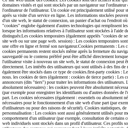
domaines visités et qui sont stockés par un navigateur sur l'ordinateur d
l'ordinateur de l'utilisateur. Un cookie est principalement utilisé pour
après sa visite d'un service en ligne. Les informations stockées peuven
d'un site web, le statut de connexion, un panier d'achat ou l'endroit o
"cookies" englobe également d'autres technologies qui remplissent le
lorsque les informations relatives à l'utilisateur sont stockées à l'aide
distingués:Les cookies temporaires (également appelés "cookies de sess
site web ou sur une page web. session) : Les cookies temporaires sont s
une offre en ligne et fermé son navigateur.Cookies permanents : Les 
cookies permanents restent stockés même après la fermeture du navigat
sauvegardé ou le contenu préféré peut être affiché directement lorsque 
l'utilisateur visite à nouveau un site web, le statut de connexion peut 
directement. Les intérêts des utilisateurs qui sont utilisés à des fins 
également être stockés dans ce type de cookies.first-party cookies : L
nous. les cookies de tiers (également : cookies de tierce partie) : Les c
annonceurs (dits "tiers") pour traiter les informations des utilisateurs.
absolument nécessaires) : les cookies peuvent être absolument nécessa
(par exemple pour enregistrer les identifiants ou d'autres données de l'u
part. Les cookies nécessaires (également : essentiels ou absolument né
nécessaires pour le fonctionnement d'un site web d'une part (par exem
d'utilisateurs ou pour des raisons de sécurité). Cookies statistiques, d
personnalisation : Les cookies sont aussi généralement utilisés pour me
comportement d'un utilisateur (par exemple, consultation de certains con
web individuels sont stockés dans un profil d'utilisateur. Ces profils s