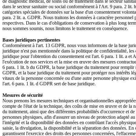
de diagnostic médical, de soins ou de traitement dans le secteur sanita
dans le secteur sanitaire ou social conformément à l'Art. 9 para. 2 li
catégories spéciales de données sur la base d'un consentement volontaire
para. 2 lit. a. GDPR. Nous traitons les données à caractère personnel p
respectives. Dans le cas d'obligations de conservation à plus long term
nous sommes soumis, nous limitons le traitement en conséquence.
Bases juridiques pertinentes
Conformément à l'art. 13 GDPR, nous vous informons de la base juridi
juridique n'est pas mentionnée dans la politique de confidentialité, les
juridique pour l'obtention du consentement est l'art. 6 para. 1 lit. a e
l'exécution de nos services et la mise en œuvre des mesures contractu
6 para. 1 lit. b du GDPR, la base juridique du traitement pour remplir no
GDPR, et la base juridique du traitement pour protéger nos intérêts légit
vitaux de la personne concernée ou d'une autre personne physique exig
l'art. 6 para. 1 lit. d GDPR sert de base juridique.
Mesures de sécurité
Nous prenons les mesures techniques et organisationnelles appropriée
compte de l'état de la technique, des coûts de mise en œuvre et de la na
du traitement, ainsi que des différentes probabilités d'occurrence et de
personnes physiques, afin d'assurer un niveau de protection adapté au 
l'intégrité et la disponibilité des données en contrôlant l'accès physiqu
saisie, la divulgation, la disponibilité et la séparation des données. E
garantissent l'exercice des droits des personnes concernées, l'efface