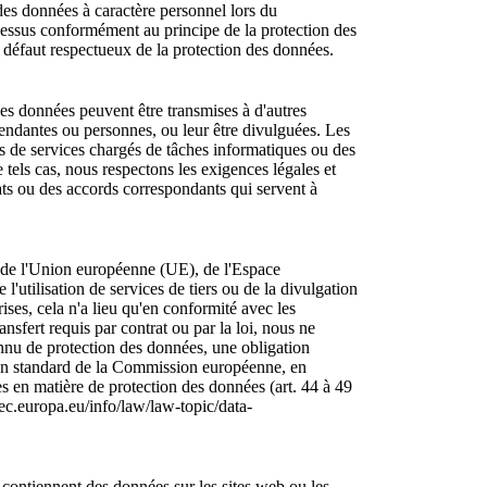
des données à caractère personnel lors du
ocessus conformément au principe de la protection des
 défaut respectueux de la protection des données.
es données peuvent être transmises à d'autres
pendantes ou personnes, ou leur être divulguées. Les
es de services chargés de tâches informatiques ou des
 tels cas, nous respectons les exigences légales et
ts ou des accords correspondants qui servent à
rs de l'Union européenne (UE), de l'Espace
'utilisation de services de tiers ou de la divulgation
ses, cela n'a lieu qu'en conformité avec les
nsfert requis par contrat ou par la loi, nous ne
onnu de protection des données, une obligation
ction standard de la Commission européenne, en
es en matière de protection des données (art. 44 à 49
c.europa.eu/info/law/law-topic/data-
i contiennent des données sur les sites web ou les