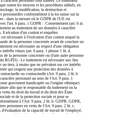
 caractère personnel sont traitées. Le traitement
ue soient les moyens et les procédures utilisés, en
 stockage, la modification, la destruction et
es personnelles conformément à la loi suisse sur la
lles - dans la mesure où le GDPR de l'UE est
ec l'art. 6 para. 1 GDPR : ‍ Consentement (art. 6 al.
ement au traitement de ses données à caractère
es. Exécution d'un contrat et enquêtes
 est nécessaire à l'exécution d'un contrat auquel la
mande de la personne concernée avant de conclure un
aitement est nécessaire au respect d'une obligation
intérêts vitaux (art. 6 para. 1 phrase 1 lit. d.
aux de la personne concernée ou d'une autre personne
f) du RGPD) - Le traitement est nécessaire aux fins
r un tiers, à moins que ne prévalent sur ces intérêts
cernée qui exigent une protection des données à
ntractuelle ou contractuelle (Art. 9 para. 2 lit. b
aractère personnel au sens de l'Art. 9 para. 1
rsonne gravement handicapée ou l'origine ethnique)
ture afin que le responsable du traitement ou la
vertu du droit du travail et du droit des États
sociale et de la protection sociale et pour se
conformément à l'Art. 9 para. 2 lit. b. GDPR. GDPR,
es personnes en vertu de l'Art. 9 para. 2 lit. c.
d'évaluation de la capacité de travail de l'employé,