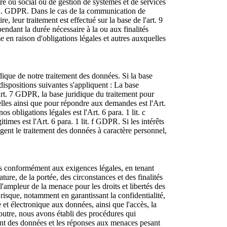
ire ou social ou de gestion de systèmes et de services
t. h. GDPR. Dans le cas de la communication de
, leur traitement est effectué sur la base de l'art. 9
endant la durée nécessaire à la ou aux finalités
e en raison d'obligations légales et autres auxquelles
que de notre traitement des données. Si la base
 dispositions suivantes s'appliquent : La base
t Art. 7 GDPR, la base juridique du traitement pour
elles ainsi que pour répondre aux demandes est l'Art.
s obligations légales est l'Art. 6 para. 1 lit. c
imes est l'Art. 6 para. 1 lit. f GDPR. Si les intérêts
ent le traitement des données à caractère personnel,
s conformément aux exigences légales, en tenant
ture, de la portée, des circonstances et des finalités
 l'ampleur de la menace pour les droits et libertés des
risque, notamment en garantissant la confidentialité,
e et électronique aux données, ainsi que l'accès, la
n outre, nous avons établi des procédures qui
ment des données et les réponses aux menaces pesant