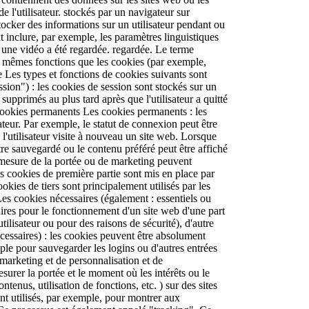
e l'utilisateur. stockés par un navigateur sur
 stocker des informations sur un utilisateur pendant ou
t inclure, par exemple, les paramètres linguistiques
ù une vidéo a été regardée. regardée. Le terme
s mêmes fonctions que les cookies (par exemple,
 de Les types et fonctions de cookies suivants sont
ion") : les cookies de session sont stockés sur un
upprimés au plus tard après que l'utilisateur a quitté
cookies permanents Les cookies permanents : les
eur. Par exemple, le statut de connexion peut être
l'utilisateur visite à nouveau un site web. Lorsque
être sauvegardé ou le contenu préféré peut être affiché
de mesure de la portée ou de marketing peuvent
es cookies de première partie sont mis en place par
ookies de tiers sont principalement utilisés par les
 Les cookies nécessaires (également : essentiels ou
ires pour le fonctionnement d'un site web d'une part
tilisateur ou pour des raisons de sécurité), d'autre
cessaires) : les cookies peuvent être absolument
ple pour sauvegarder les logins ou d'autres entrées
e marketing et de personnalisation et de
surer la portée et le moment où les intérêts ou le
tenus, utilisation de fonctions, etc. ) sur des sites
ont utilisés, par exemple, pour montrer aux