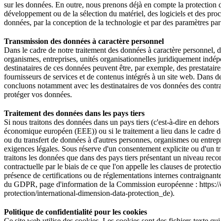
sur les données. En outre, nous prenons déjà en compte la protection 
développement ou de la sélection du matériel, des logiciels et des pr
données, par la conception de la technologie et par des paramètres par
Transmission des données à caractère personnel
Dans le cadre de notre traitement des données à caractère personnel, d
organismes, entreprises, unités organisationnelles juridiquement indé
destinataires de ces données peuvent être, par exemple, des prestatair
fournisseurs de services et de contenus intégrés à un site web. Dans de
concluons notamment avec les destinataires de vos données des contra
protéger vos données.
Traitement des données dans les pays tiers
Si nous traitons des données dans un pays tiers (c'est-à-dire en deho
économique européen (EEE)) ou si le traitement a lieu dans le cadre de l
ou du transfert de données à d'autres personnes, organismes ou entrepri
exigences légales. Sous réserve d'un consentement explicite ou d'un tra
traitons les données que dans des pays tiers présentant un niveau rec
contractuelle par le biais de ce que l'on appelle les clauses de prote
présence de certifications ou de réglementations internes contraignant
du GDPR, page d'information de la Commission européenne : https://e
protection/international-dimension-data-protection_de).
Politique de confidentialité pour les cookies
Ce site web utilise des cookies. Les cookies sont des fichiers texte qu