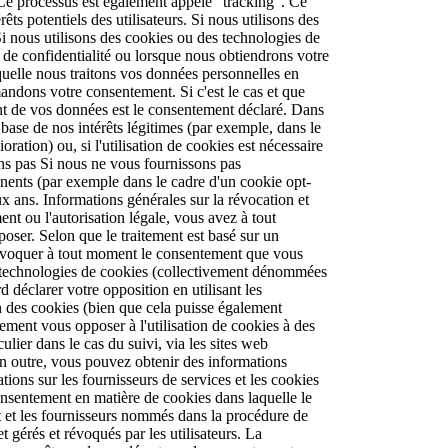
. Ce processus est également appelé "tracking". Ce
êts potentiels des utilisateurs. Si nous utilisons des
i nous utilisons des cookies ou des technologies de
de confidentialité ou lorsque nous obtiendrons votre
quelle nous traitons vos données personnelles en
andons votre consentement. Si c'est le cas et que
ment de vos données est le consentement déclaré. Dans
a base de nos intérêts légitimes (par exemple, dans le
ration) ou, si l'utilisation de cookies est nécessaire
ons pas Si nous ne vous fournissons pas
anents (par exemple dans le cadre d'un cookie opt-
ux ans. Informations générales sur la révocation et
ent ou l'autorisation légale, vous avez à tout
oser. Selon que le traitement est basé sur un
 révoquer à tout moment le consentement que vous
 technologies de cookies (collectivement dénommées
déclarer votre opposition en utilisant les
on des cookies (bien que cela puisse également
lement vous opposer à l'utilisation de cookies à des
culier dans le cas du suivi, via les sites web
En outre, vous pouvez obtenir des informations
ions sur les fournisseurs de services et les cookies
onsentement en matière de cookies dans laquelle le
ent et les fournisseurs nommés dans la procédure de
 gérés et révoqués par les utilisateurs. La