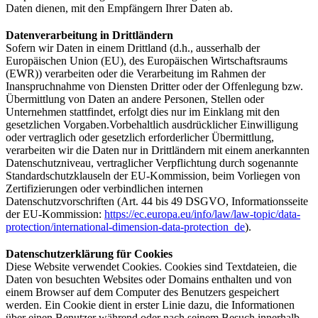
Daten dienen, mit den Empfängern Ihrer Daten ab.
Datenverarbeitung in Drittländern
Sofern wir Daten in einem Drittland (d.h., ausserhalb der
Europäischen Union (EU), des Europäischen Wirtschaftsraums
(EWR)) verarbeiten oder die Verarbeitung im Rahmen der
Inanspruchnahme von Diensten Dritter oder der Offenlegung bzw.
Übermittlung von Daten an andere Personen, Stellen oder
Unternehmen stattfindet, erfolgt dies nur im Einklang mit den
gesetzlichen Vorgaben.Vorbehaltlich ausdrücklicher Einwilligung
oder vertraglich oder gesetzlich erforderlicher Übermittlung,
verarbeiten wir die Daten nur in Drittländern mit einem anerkannten
Datenschutzniveau, vertraglicher Verpflichtung durch sogenannte
Standardschutzklauseln der EU-Kommission, beim Vorliegen von
Zertifizierungen oder verbindlichen internen
Datenschutzvorschriften (Art. 44 bis 49 DSGVO, Informationsseite
der EU-Kommission:
https://ec.europa.eu/info/law/law-topic/data-
protection/international-dimension-data-protection_de
).
Datenschutzerklärung für Cookies
Diese Website verwendet Cookies. Cookies sind Textdateien, die
Daten von besuchten Websites oder Domains enthalten und von
einem Browser auf dem Computer des Benutzers gespeichert
werden. Ein Cookie dient in erster Linie dazu, die Informationen
über einen Benutzer während oder nach seinem Besuch innerhalb