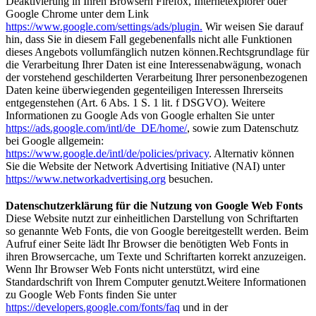
Deaktivierung in Ihren Browsern Firefox, Internetexplorer oder
Google Chrome unter dem Link
https://www.google.com/settings/ads/plugin.
Wir weisen Sie darauf
hin, dass Sie in diesem Fall gegebenenfalls nicht alle Funktionen
dieses Angebots vollumfänglich nutzen können.Rechtsgrundlage für
die Verarbeitung Ihrer Daten ist eine Interessenabwägung, wonach
der vorstehend geschilderten Verarbeitung Ihrer personenbezogenen
Daten keine überwiegenden gegenteiligen Interessen Ihrerseits
entgegenstehen (Art. 6 Abs. 1 S. 1 lit. f DSGVO). Weitere
Informationen zu Google Ads von Google erhalten Sie unter
https://ads.google.com/intl/de_DE/home/
, sowie zum Datenschutz
bei Google allgemein:
https://www.google.de/intl/de/policies/privacy
. Alternativ können
Sie die Website der Network Advertising Initiative (NAI) unter
https://www.networkadvertising.org
besuchen.
Datenschutzerklärung für die Nutzung von Google Web Fonts
Diese Website nutzt zur einheitlichen Darstellung von Schriftarten
so genannte Web Fonts, die von Google bereitgestellt werden. Beim
Aufruf einer Seite lädt Ihr Browser die benötigten Web Fonts in
ihren Browsercache, um Texte und Schriftarten korrekt anzuzeigen.
Wenn Ihr Browser Web Fonts nicht unterstützt, wird eine
Standardschrift von Ihrem Computer genutzt.Weitere Informationen
zu Google Web Fonts finden Sie unter
https://developers.google.com/fonts/faq
und in der