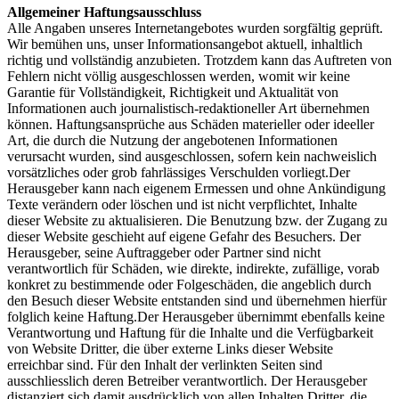
Allgemeiner Haftungsausschluss
Alle Angaben unseres Internetangebotes wurden sorgfältig geprüft.
Wir bemühen uns, unser Informationsangebot aktuell, inhaltlich
richtig und vollständig anzubieten. Trotzdem kann das Auftreten von
Fehlern nicht völlig ausgeschlossen werden, womit wir keine
Garantie für Vollständigkeit, Richtigkeit und Aktualität von
Informationen auch journalistisch-redaktioneller Art übernehmen
können. Haftungsansprüche aus Schäden materieller oder ideeller
Art, die durch die Nutzung der angebotenen Informationen
verursacht wurden, sind ausgeschlossen, sofern kein nachweislich
vorsätzliches oder grob fahrlässiges Verschulden vorliegt.Der
Herausgeber kann nach eigenem Ermessen und ohne Ankündigung
Texte verändern oder löschen und ist nicht verpflichtet, Inhalte
dieser Website zu aktualisieren. Die Benutzung bzw. der Zugang zu
dieser Website geschieht auf eigene Gefahr des Besuchers. Der
Herausgeber, seine Auftraggeber oder Partner sind nicht
verantwortlich für Schäden, wie direkte, indirekte, zufällige, vorab
konkret zu bestimmende oder Folgeschäden, die angeblich durch
den Besuch dieser Website entstanden sind und übernehmen hierfür
folglich keine Haftung.Der Herausgeber übernimmt ebenfalls keine
Verantwortung und Haftung für die Inhalte und die Verfügbarkeit
von Website Dritter, die über externe Links dieser Website
erreichbar sind. Für den Inhalt der verlinkten Seiten sind
ausschliesslich deren Betreiber verantwortlich. Der Herausgeber
distanziert sich damit ausdrücklich von allen Inhalten Dritter, die