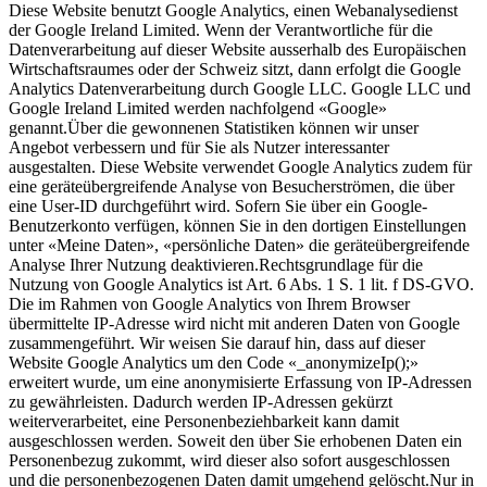
Diese Website benutzt Google Analytics, einen Webanalysedienst
der Google Ireland Limited. Wenn der Verantwortliche für die
Datenverarbeitung auf dieser Website ausserhalb des Europäischen
Wirtschaftsraumes oder der Schweiz sitzt, dann erfolgt die Google
Analytics Datenverarbeitung durch Google LLC. Google LLC und
Google Ireland Limited werden nachfolgend «Google»
genannt.Über die gewonnenen Statistiken können wir unser
Angebot verbessern und für Sie als Nutzer interessanter
ausgestalten. Diese Website verwendet Google Analytics zudem für
eine geräteübergreifende Analyse von Besucherströmen, die über
eine User-ID durchgeführt wird. Sofern Sie über ein Google-
Benutzerkonto verfügen, können Sie in den dortigen Einstellungen
unter «Meine Daten», «persönliche Daten» die geräteübergreifende
Analyse Ihrer Nutzung deaktivieren.Rechtsgrundlage für die
Nutzung von Google Analytics ist Art. 6 Abs. 1 S. 1 lit. f DS-GVO.
Die im Rahmen von Google Analytics von Ihrem Browser
übermittelte IP-Adresse wird nicht mit anderen Daten von Google
zusammengeführt. Wir weisen Sie darauf hin, dass auf dieser
Website Google Analytics um den Code «_anonymizeIp();»
erweitert wurde, um eine anonymisierte Erfassung von IP-Adressen
zu gewährleisten. Dadurch werden IP-Adressen gekürzt
weiterverarbeitet, eine Personenbeziehbarkeit kann damit
ausgeschlossen werden. Soweit den über Sie erhobenen Daten ein
Personenbezug zukommt, wird dieser also sofort ausgeschlossen
und die personenbezogenen Daten damit umgehend gelöscht.Nur in