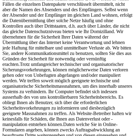
Fällen die einzelnen Datenpakete verschlüsselt übermittelt, nicht
aber die Namen des Absenders und des Empfängers. Selbst wenn
der Absender und der Empfänger im gleichen Land wohnen, erfolgt
die Datenübermittlung über solche Netze häufig und ohne
Kontrollen auch über Drittstaaten, d.h. auch über Länder, die nicht
das gleiche Datenschutzniveau bieten wie Ihr Domizilland. Wir
übernehmen für die Sicherheit Ihrer Daten während der
Übermittlung über das Internet keine Verantwortung und lehnen
jede Haftung für mittelbare und unmittelbare Verluste ab. Wir bitten
Sie, andere Kommunikationsmittel zu benutzen, sollten Sie dies aus
Gründen der Sicherheit für notwendig oder vernünftig
erachten.Trotz umfangreicher technischer und organisatorischer
Sicherungsvorkehrungen, können möglicherweise Daten verloren
gehen oder von Unbefugten abgefangen und/oder manipuliert
werden. Wir treffen soweit möglich geeignete technische und
organisatorische Sicherheitsmassnahmen, um dies innerhalb unseres
Systems zu verhindern. Ihr Computer befindet sich indessen
ausserhalb des von uns kontrollierbaren Sicherheitsbereichs. Es
obliegt Ihnen als Benutzer, sich über die erforderlichen
Sicherheitsvorkehrungen zu informieren und diesbezüglich
geeignete Massnahmen zu treffen. Als Website-Betreiber haften wir
keinesfalls für Schäden, die Ihnen aus Datenverlust oder -
manipulation entstehen können.Daten welche Sie in Online-
Formularen angeben, können zwecks Auftragsabwicklung an
beauftragte Dritte weitergegeben und von diesen eingesehen und