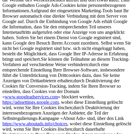
Google enthalten Google Ads-Cookies keine personenbezogenen
Informationen.Aufgrund der eingesetzten Marketing-Tools baut Ihr
Browser automatisch eine direkte Verbindung mit dem Server von
Google auf. Durch die Einbindung von Google Ads erhält Google
die Information, dass Sie den entsprechenden Teil unseres
Internetauftritts aufgerufen oder eine Anzeige von uns angeklickt
haben. Sofern Sie bei einem Dienst von Google registriert sind,
kann Google den Besuch Ihrem Account zuordnen. Selbst wenn Sie
nicht bei Google registriert sind bzw. sich nicht eingeloggt haben,
besteht die Möglichkeit, dass Google Ihre IP-Adresse in Erfahrung
bringt und speichert.Sie können die Teilnahme an diesem Tracking-
Verfahren auf verschiedene Weise verhindern:durch eine
entsprechende Einstellung Ihrer Browser-Software, insbesondere
führt die Unterdrückung von Drittcookies dazu, dass Sie keine
Anzeigen von Drittanbietern erhalten;durch Deaktivierung der
Cookies für Conversion-Tracking, indem Sie Ihren Browser so
einstellen, dass Cookies von der Domain
«
www.googleadservices.com
» blockiert werden,
https://adssettings.google.com
, wobei diese Einstellung gelöscht
wird, wenn Sie Ihre Cookies löschen;durch Deaktivierung der
interessenbezogenen Anzeigen der Anbieter, die Teil der
Selbstregulierungs-Kampagne «About Ads» sind, über den Link
https://www.aboutads.info/choices
, wobei diese Einstellung gelöscht
wird, wenn Sie Ihre Cookies löschen;durch dauerhafte