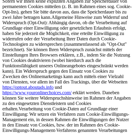
Sofern wir Ihnen keine expliziten Angaben zur Speicherdauer von
permanenten Cookies mitteilen (z. B. im Rahmen eines sog. Cookie-
Opt-Ins), gehen Sie bitte davon aus, dass die Speicherdauer bis zu
zwei Jahre betragen kann.Allgemeine Hinweise zum Widerruf und
Widerspruch (Opt-Out): Abhängig davon, ob die Verarbeitung auf
Grundlage einer Einwilligung oder gesetzlichen Erlaubnis erfolgt,
haben Sie jederzeit die Möglichkeit, eine erteilte Einwilligung zu
widerrufen oder der Verarbeitung Ihrer Daten durch Cookie-
Technologien zu widersprechen (zusammenfassend als "Opt-Out"
bezeichnet). Sie können Ihren Widerspruch zunächst mittels der
Einstellungen Ihres Browsers erklären, z.B., indem Sie die Nutzung
von Cookies deaktivieren (wobei hierdurch auch die
Funktionsfähigkeit unseres Onlineangebotes eingeschränkt werden
kann). Ein Widerspruch gegen den Einsatz von Cookies zu
Zwecken des Onlinemarketings kann auch mittels einer Vielzahl
von Diensten, vor allem im Fall des Trackings, über die Webseiten
https://optout.aboutads.info
und
https://www.youronlinechoices.com/
erklärt werden. Daneben
können Sie weitere Widerspruchshinweise im Rahmen der Angaben
zu den eingesetzten Dienstleistern und Cookies
erhalten.Verarbeitung von Cookie-Daten auf Grundlage einer
Einwilligung: Wir setzen ein Verfahren zum Cookie-Einwilligungs-
Management ein, in dessen Rahmen die Einwilligungen der Nutzer
in den Einsatz von Cookies, bzw. der im Rahmen des Cookie-
Einwilligungs-Management-Verfahrens genannten Verarbeitungen