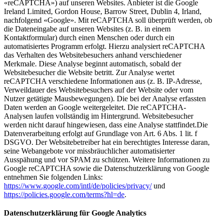
«reCAPTCHA») auf unseren Websites. Anbieter ist die Google
Ireland Limited, Gordon House, Barrow Street, Dublin 4, Irland,
nachfolgend «Google». Mit reCAPTCHA soll überprüft werden, ob
die Dateneingabe auf unseren Websites (z. B. in einem
Kontaktformular) durch einen Menschen oder durch ein
automatisiertes Programm erfolgt. Hierzu analysiert reCAPTCHA
das Verhalten des Websitebesuchers anhand verschiedener
Merkmale. Diese Analyse beginnt automatisch, sobald der
Websitebesucher die Website betritt. Zur Analyse wertet
reCAPTCHA verschiedene Informationen aus (z. B. IP-Adresse,
Verweildauer des Websitebesuchers auf der Website oder vom
Nutzer getätigte Mausbewegungen). Die bei der Analyse erfassten
Daten werden an Google weitergeleitet. Die reCAPTCHA-
Analysen laufen vollständig im Hintergrund. Websitebesucher
werden nicht darauf hingewiesen, dass eine Analyse stattfindet.Die
Datenverarbeitung erfolgt auf Grundlage von Art. 6 Abs. 1 lit. f
DSGVO. Der Websitebetreiber hat ein berechtigtes Interesse daran,
seine Webangebote vor missbräuchlicher automatisierter
Ausspähung und vor SPAM zu schützen. Weitere Informationen zu
Google reCAPTCHA sowie die Datenschutzerklärung von Google
entnehmen Sie folgenden Links:
https://www.google.com/intl/de/policies/privacy/
und
https://policies.google.com/terms?hl=de
.
Datenschutzerklärung für Google Analytics