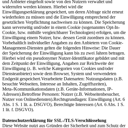
und Anbieter eingeholt sowie von den Nutzern verwaltet und
widerrufen werden können. Hierbei wird die
Einwilligungserklärung gespeichert, um deren Abfrage nicht erneut
wiederholen zu müssen und die Einwilligung entsprechend der
gesetzlichen Verpflichtung nachweisen zu können. Die Speicherung
kann serverseitig und/oder in einem Cookie (sogenanntes Opt-In-
Cookie, bzw. mithilfe vergleichbarer Technologien) erfolgen, um die
Einwilligung einem Nutzer, bzw. dessen Gerät zuordnen zu können.
Vorbehaltlich individueller Angaben zu den Anbietern von Cookie-
Management-Diensten gelten die folgenden Hinweise: Die Dauer
der Speicherung der Einwilligung kann bis zu zwei Jahren betragen.
Hierbei wird ein pseudonymer Nutzer-Identifikator gebildet und mit
dem Zeitpunkt der Einwilligung, Angaben zur Reichweite der
Einwilligung (z. B. welche Kategorien von Cookies und/oder
Diensteanbieter) sowie dem Browser, System und verwendeten
Endgerät gespeichert.Verarbeitete Datenarten: Nutzungsdaten (z.B.
besuchte Webseiten, Interesse an Inhalten, Zugriffszeiten),
Meta-/Kommunikationsdaten (z.B. Geräte-Informationen, IP-
Adressen).Betroffene Personen: Nutzer (z.B. Webseitenbesucher,
Nutzer von Onlinediensten).Rechtsgrundlagen: Einwilligung (Art. 6
Abs. 1 S. 1 lit. a. DSGVO), Berechtigte Interessen (Art. 6 Abs. 1 S.
1 lit. f. DSGVO).
Datenschutzerklärung für SSL-/TLS-Verschlüsselung
Diese Website nutzt aus Gründen der Sicherheit und zum Schutz der