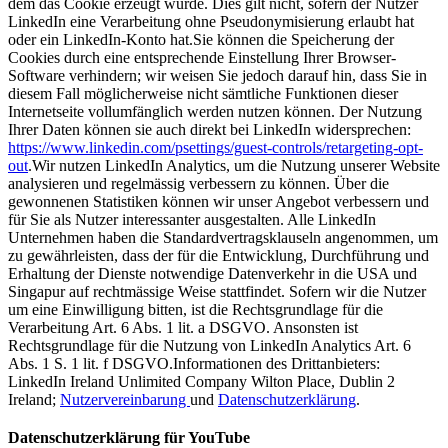
dem das Cookie erzeugt wurde. Dies gilt nicht, sofern der Nutzer
LinkedIn eine Verarbeitung ohne Pseudonymisierung erlaubt hat
oder ein LinkedIn-Konto hat.Sie können die Speicherung der
Cookies durch eine entsprechende Einstellung Ihrer Browser-
Software verhindern; wir weisen Sie jedoch darauf hin, dass Sie in
diesem Fall möglicherweise nicht sämtliche Funktionen dieser
Internetseite vollumfänglich werden nutzen können. Der Nutzung
Ihrer Daten können sie auch direkt bei LinkedIn widersprechen:
https://www.linkedin.com/psettings/guest-controls/retargeting-opt-
out
.Wir nutzen LinkedIn Analytics, um die Nutzung unserer Website
analysieren und regelmässig verbessern zu können. Über die
gewonnenen Statistiken können wir unser Angebot verbessern und
für Sie als Nutzer interessanter ausgestalten. Alle LinkedIn
Unternehmen haben die Standardvertragsklauseln angenommen, um
zu gewährleisten, dass der für die Entwicklung, Durchführung und
Erhaltung der Dienste notwendige Datenverkehr in die USA und
Singapur auf rechtmässige Weise stattfindet. Sofern wir die Nutzer
um eine Einwilligung bitten, ist die Rechtsgrundlage für die
Verarbeitung Art. 6 Abs. 1 lit. a DSGVO. Ansonsten ist
Rechtsgrundlage für die Nutzung von LinkedIn Analytics Art. 6
Abs. 1 S. 1 lit. f DSGVO.Informationen des Drittanbieters:
LinkedIn Ireland Unlimited Company Wilton Place, Dublin 2
Ireland;
Nutzervereinbarung
und
Datenschutzerklärung
.
Datenschutzerklärung für YouTube