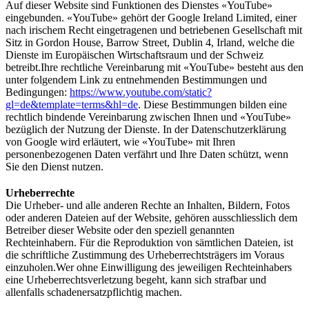
Auf dieser Website sind Funktionen des Dienstes «YouTube»
eingebunden. «YouTube» gehört der Google Ireland Limited, einer
nach irischem Recht eingetragenen und betriebenen Gesellschaft mit
Sitz in Gordon House, Barrow Street, Dublin 4, Irland, welche die
Dienste im Europäischen Wirtschaftsraum und der Schweiz
betreibt.Ihre rechtliche Vereinbarung mit «YouTube» besteht aus den
unter folgendem Link zu entnehmenden Bestimmungen und
Bedingungen:
https://www.youtube.com/static?
gl=de&template=terms&hl=de
. Diese Bestimmungen bilden eine
rechtlich bindende Vereinbarung zwischen Ihnen und «YouTube»
bezüglich der Nutzung der Dienste. In der Datenschutzerklärung
von Google wird erläutert, wie «YouTube» mit Ihren
personenbezogenen Daten verfährt und Ihre Daten schützt, wenn
Sie den Dienst nutzen.
Urheberrechte
Die Urheber- und alle anderen Rechte an Inhalten, Bildern, Fotos
oder anderen Dateien auf der Website, gehören ausschliesslich dem
Betreiber dieser Website oder den speziell genannten
Rechteinhabern. Für die Reproduktion von sämtlichen Dateien, ist
die schriftliche Zustimmung des Urheberrechtsträgers im Voraus
einzuholen.Wer ohne Einwilligung des jeweiligen Rechteinhabers
eine Urheberrechtsverletzung begeht, kann sich strafbar und
allenfalls schadenersatzpflichtig machen.